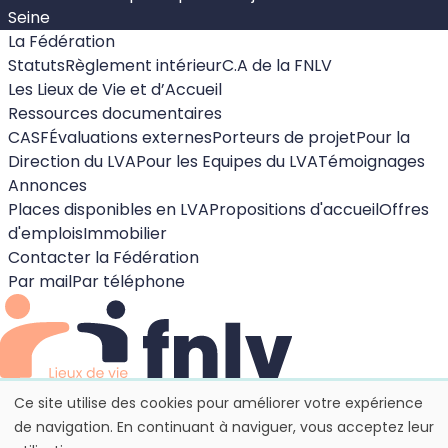
Seine
La Fédération
Statuts
Règlement intérieur
C.A de la FNLV
Les Lieux de Vie et d’Accueil
Ressources documentaires
CASF
Évaluations externes
Porteurs de projet
Pour la
Direction du LVA
Pour les Equipes du LVA
Témoignages
Annonces
Places disponibles en LVA
Propositions d'accueil
Offres
d'emplois
Immobilier
Contacter la Fédération
Par mail
Par téléphone
Mentions légales
Ce site utilise des cookies pour améliorer votre expérience
Politique de cookies
de navigation. En continuant à naviguer, vous acceptez leur
Paramètrage des cookies