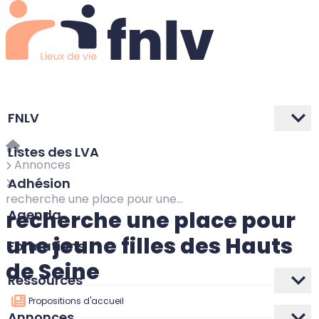
FNLV
Listes des LVA
Annonces
Adhésion
recherche une place pour une jeune filles des Hauts de Seine
recherche une place pour
Agenda
une jeune filles des Hauts
Formations
de Seine
Ressources
Propositions d'accueil
Annonces