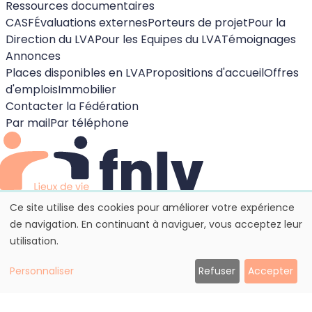
Ressources documentaires
CASF
Évaluations externes
Porteurs de projet
Pour la
Direction du LVA
Pour les Equipes du LVA
Témoignages
Annonces
Places disponibles en LVA
Propositions d'accueil
Offres
d'emplois
Immobilier
Contacter la Fédération
Par mail
Par téléphone
Mentions légales
Ce site utilise des cookies pour améliorer votre expérience
Politique de cookies
de navigation. En continuant à naviguer, vous acceptez leur
Paramètrage des cookies
utilisation.
Tous droits réservés. Fédération Nationale des Lieux de
Vie et d’ Accueil.
Personnaliser
Refuser
Accepter
Site propulsé par