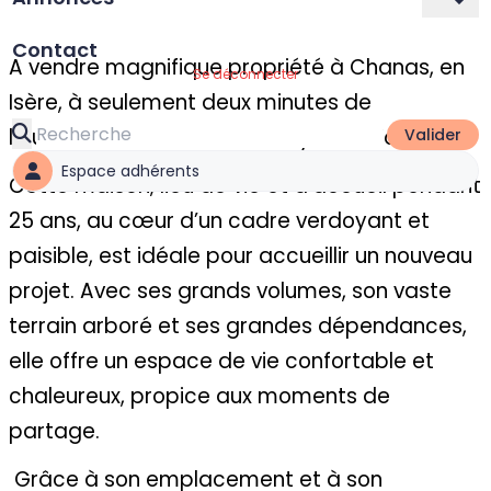
Contact
A vendre magnifique propriété à Chanas, en
Se déconnecter
Isère, à seulement deux minutes de
l’autoroute A7, située entre Lyon et Valence.
Valider
Espace adhérents
Cette maison, lieu de vie et d’accueil pendant
25 ans, au cœur d’un cadre verdoyant et
paisible, est idéale pour accueillir un nouveau
projet. Avec ses grands volumes, son vaste
terrain arboré et ses grandes dépendances,
elle offre un espace de vie confortable et
chaleureux, propice aux moments de
partage.
Grâce à son emplacement et à son