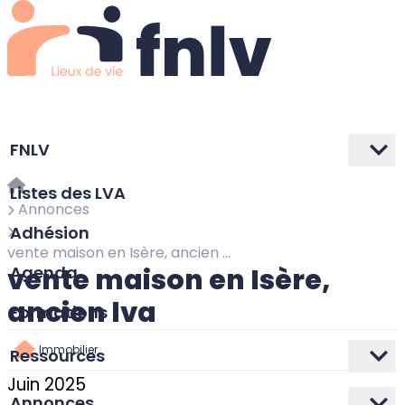
FNLV
Listes des LVA
Annonces
Adhésion
vente maison en Isère, ancien lva
vente maison en Isère,
Agenda
ancien lva
Formations
Immobilier
Ressources
Juin 2025
Annonces